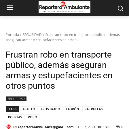
Portada
SEGURIDAD
Frustran robo en transporte público, además
aseguran armas y estupefacientes en otros...
Frustran robo en transporte
público, además aseguran
armas y estupefacientes en
otros puntos
SEGURIDAD
TAGS
ASALTO
FRUSTRADO
LADRÓN
PATRULLAS
POLICÍAS
ROBO
By
reporteroambulante@gmail.com
3 julio, 2023
1505
0