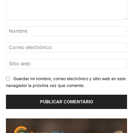
Comentario:
No
Co
ele
Sit
we
Guardar mi nombre, correo electrónico y sitio web en este
navegador la próxima vez que comente.