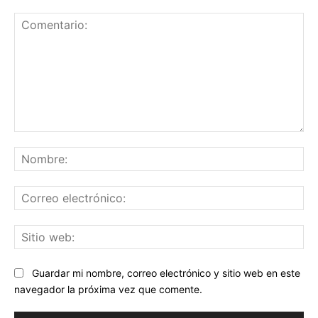
Comentario:
No
Co
ele
Sit
we
Guardar mi nombre, correo electrónico y sitio web en este
navegador la próxima vez que comente.