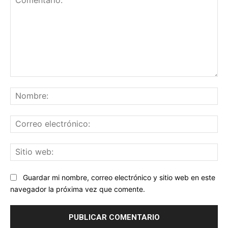
Comentario:
No
Co
ele
Sit
we
Guardar mi nombre, correo electrónico y sitio web en este
navegador la próxima vez que comente.