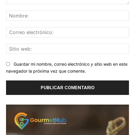
Comentario:
No
Co
ele
Sit
we
Guardar mi nombre, correo electrónico y sitio web en este
navegador la próxima vez que comente.