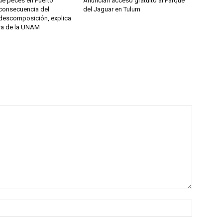
e peces en Puerto
Anuncian acceso gratuito al Parque
consecuencia del
del Jaguar en Tulum
descomposición, explica
ra de la UNAM
Nombre: