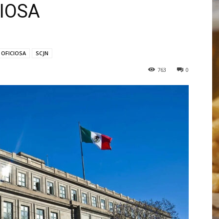
IOSA
 OFICIOSA
SCJN
763
0