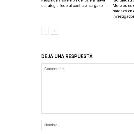
Respaldan hoteleros de Riviera Maya
Mortandad d
estrategia federal contra el sargazo
Morelos es 
sargazo en 
investigado
DEJA UNA RESPUESTA
Comentario: