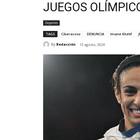
JUEGOS OLÍMPIC
Deportes
TAGS
Ciberacoso
DENUNCIA
Imane Khelif
By
Redacción
13 agosto, 2024