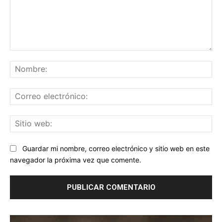
Comentario:
No
Co
ele
Sit
we
Guardar mi nombre, correo electrónico y sitio web en este
navegador la próxima vez que comente.