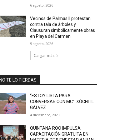
6 agosto, 2026
Vecinos de Palmas II protestan
contra tala de árboles y
Clausuran simbólicamente obras
en Playa del Carmen
5 agosto, 2026
Cargar más
NO TE LO PIERDAS
“ESTOY LISTA PARA
CONVERSAR CON MC”: XÓCHITL
GÁLVEZ
4 diciembre, 2023
QUINTANA ROO IMPULSA
CAPACITACIÓN GRATUITA EN
MATERIA DE BIENESTAR ANIMAL: