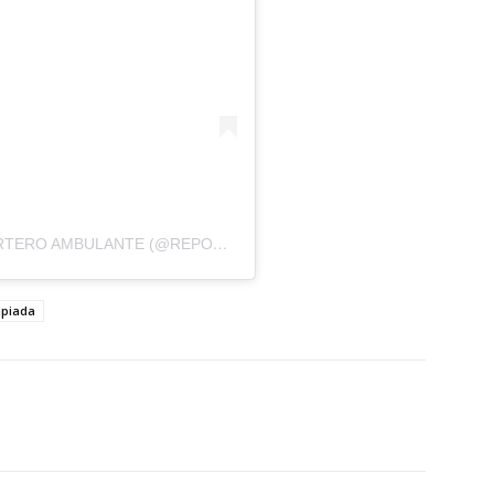
UNA PUBLICACIÓN COMPARTIDA DE REPORTERO AMBULANTE (@REPORTEROAMBULANTE)
mpiada