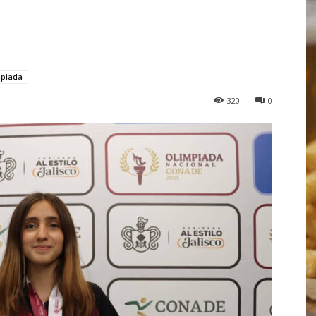
mpiada
320
0