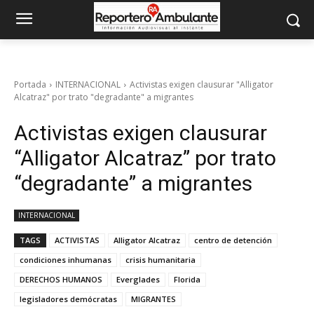
Portada
INTERNACIONAL
Activistas exigen clausurar "Alligator
Alcatraz" por trato "degradante" a migrantes
Activistas exigen clausurar
“Alligator Alcatraz” por trato
“degradante” a migrantes
INTERNACIONAL
TAGS
ACTIVISTAS
Alligator Alcatraz
centro de detención
condiciones inhumanas
crisis humanitaria
DERECHOS HUMANOS
Everglades
Florida
legisladores demócratas
MIGRANTES