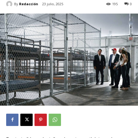
By
Redacción
23 julio, 2025
195
0