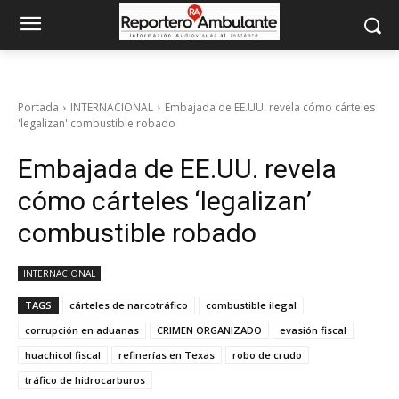
Portada
INTERNACIONAL
Embajada de EE.UU. revela cómo cárteles
'legalizan' combustible robado
Embajada de EE.UU. revela
cómo cárteles ‘legalizan’
combustible robado
INTERNACIONAL
TAGS
cárteles de narcotráfico
combustible ilegal
corrupción en aduanas
CRIMEN ORGANIZADO
evasión fiscal
huachicol fiscal
refinerías en Texas
robo de crudo
tráfico de hidrocarburos