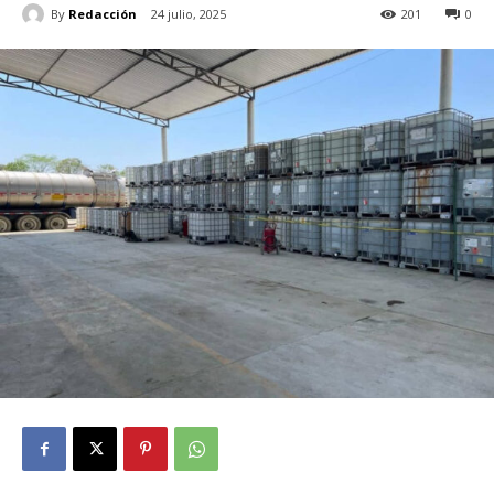
By
Redacción
24 julio, 2025
201
0