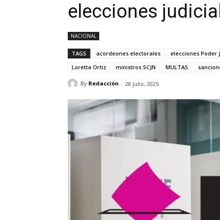
elecciones judicia
NACIONAL
TAGS
acordeones electorales
elecciones Poder J
Loretta Ortiz
ministros SCJN
MULTAS
sancione
By
Redacción
28 julio, 2025