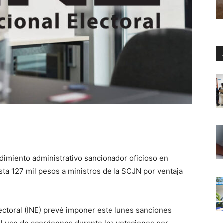
dimiento administrativo sancionador oficioso en
asta 127 mil pesos a ministros de la SCJN por ventaja
lectoral (INE) prevé imponer este lunes sanciones
l uso de acordeones durante las votaciones por