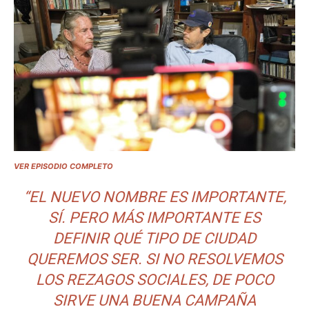
VER EPISODIO COMPLETO
“EL NUEVO NOMBRE ES IMPORTANTE,
SÍ. PERO MÁS IMPORTANTE ES
DEFINIR QUÉ TIPO DE CIUDAD
QUEREMOS SER. SI NO RESOLVEMOS
LOS REZAGOS SOCIALES, DE POCO
SIRVE UNA BUENA CAMPAÑA