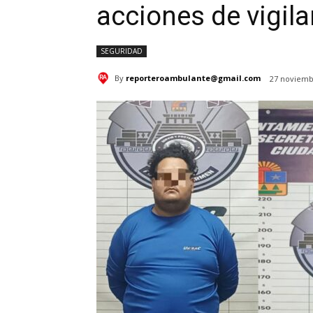
acciones de vigila
SEGURIDAD
By
reporteroambulante@gmail.com
27 noviemb