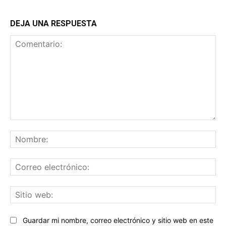
DEJA UNA RESPUESTA
Comentario:
No
Co
ele
Sit
we
Guardar mi nombre, correo electrónico y sitio web en este