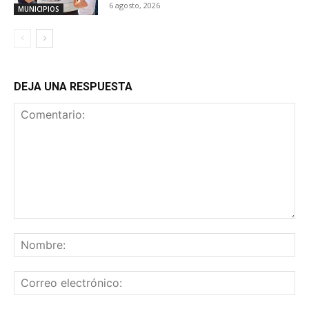
6 agosto, 2026
MUNICIPIOS
DEJA UNA RESPUESTA
Comentario:
No
Co
ele