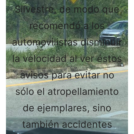
Silvestre, de modo que
recomendó a los
automovilistas disminuir
la velocidad al ver éstos
avisos para evitar no
sólo el atropellamiento
de ejemplares, sino
también accidentes