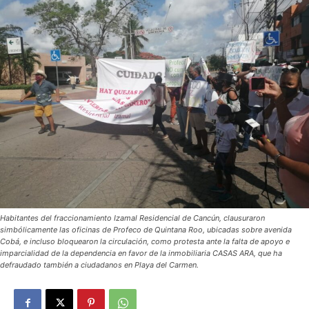
Habitantes del fraccionamiento Izamal Residencial de Cancún, clausuraron
simbólicamente las oficinas de Profeco de Quintana Roo, ubicadas sobre avenida
Cobá, e incluso bloquearon la circulación, como protesta ante la falta de apoyo e
imparcialidad de la dependencia en favor de la inmobiliaria CASAS ARA, que ha
defraudado también a ciudadanos en Playa del Carmen.