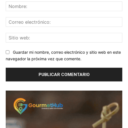
No
Co
ele
Sit
we
Guardar mi nombre, correo electrónico y sitio web en este
navegador la próxima vez que comente.