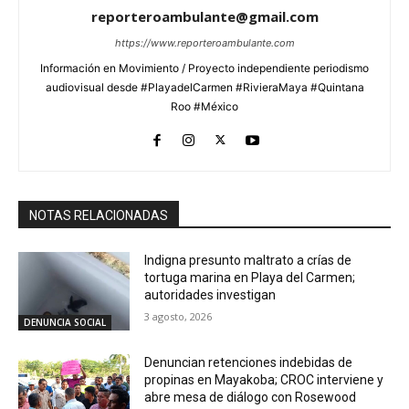
reporteroambulante@gmail.com
https://www.reporteroambulante.com
Información en Movimiento / Proyecto independiente periodismo
audiovisual desde #PlayadelCarmen #RivieraMaya #Quintana
Roo #México
NOTAS RELACIONADAS
Indigna presunto maltrato a crías de
tortuga marina en Playa del Carmen;
autoridades investigan
3 agosto, 2026
DENUNCIA SOCIAL
Denuncian retenciones indebidas de
propinas en Mayakoba; CROC interviene y
abre mesa de diálogo con Rosewood