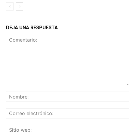
DEJA UNA RESPUESTA
Comentario:
No
Co
ele
Sit
we