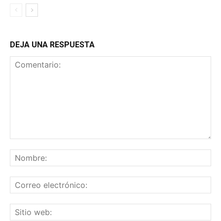
DEJA UNA RESPUESTA
Comentario:
No
Co
ele
Sit
we