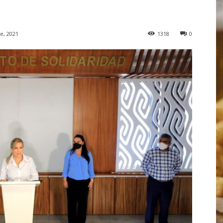
e, 2021
1318
0