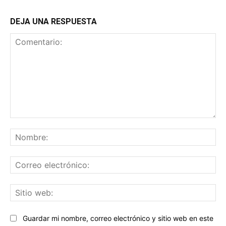
DEJA UNA RESPUESTA
Comentario:
No
Co
ele
Sit
we
Guardar mi nombre, correo electrónico y sitio web en este