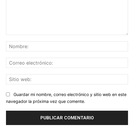
Comentario:
No
Co
ele
Sit
we
Guardar mi nombre, correo electrónico y sitio web en este
navegador la próxima vez que comente.