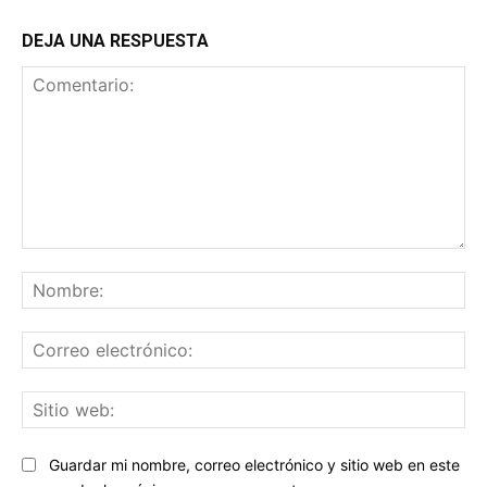
DEJA UNA RESPUESTA
Comentario:
No
Co
ele
Sit
we
Guardar mi nombre, correo electrónico y sitio web en este