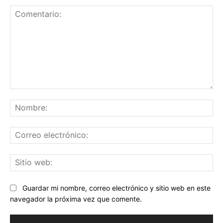
Comentario:
No
Co
ele
Sit
we
Guardar mi nombre, correo electrónico y sitio web en este
navegador la próxima vez que comente.