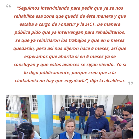
“Seguimos interviniendo para pedir que ya se nos
rehabilite esa zona que quedó de ésta manera y que
estaba a cargo de Fonatur y la SICT. De manera
pública pido que ya intervengan para rehabilitarlos,
se que ya reiniciaron los trabajos y que en 6 meses
quedarán, pero así nos dijeron hace 6 meses, así que
esperamos que ahorita si en 6 meses ya se
concluyan y que estos avances se sigan viendo. Yo si
lo digo públicamente, porque creo que a la
ciudadanía no hay que engañarla”, dijo la alcaldesa.