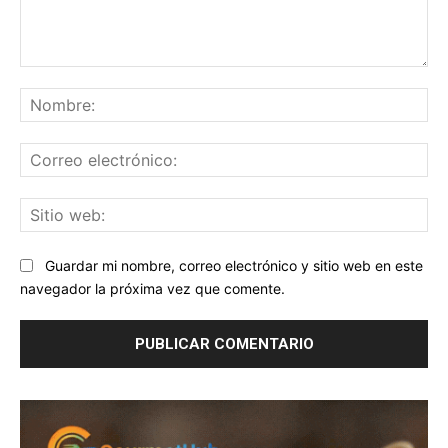
Comentario:
No
Co
ele
Sit
we
Guardar mi nombre, correo electrónico y sitio web en este
navegador la próxima vez que comente.