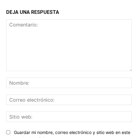
DEJA UNA RESPUESTA
Comentario:
No
Co
ele
Sit
we
Guardar mi nombre, correo electrónico y sitio web en este