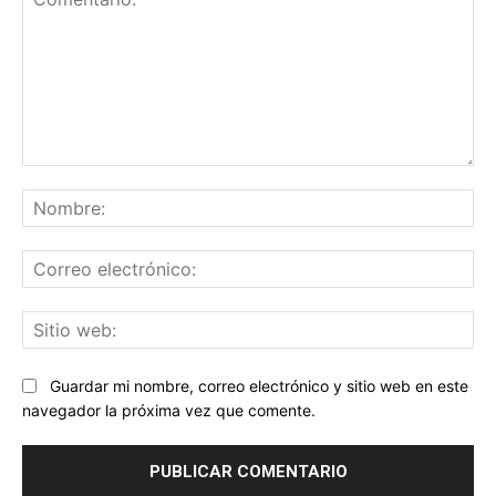
Comentario:
No
Co
ele
Sit
we
Guardar mi nombre, correo electrónico y sitio web en este
navegador la próxima vez que comente.