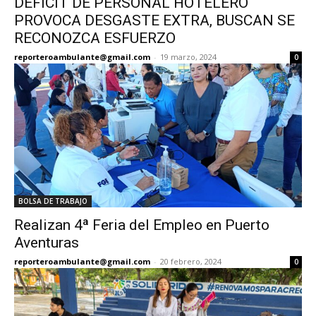
DÉFICIT DE PERSONAL HOTELERO
PROVOCA DESGASTE EXTRA, BUSCAN SE
RECONOZCA ESFUERZO
reporteroambulante@gmail.com
-
19 marzo, 2024
0
BOLSA DE TRABAJO
Realizan 4ª Feria del Empleo en Puerto
Aventuras
reporteroambulante@gmail.com
-
20 febrero, 2024
0