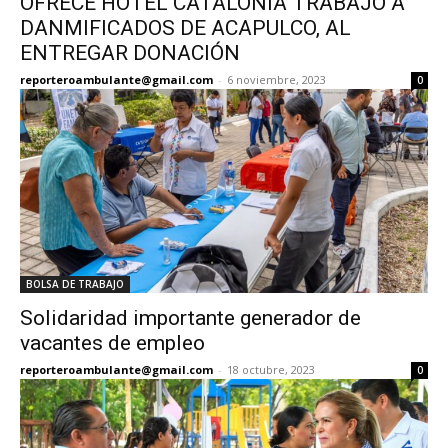
OFRECE HOTEL CATALONIA TRABAJO A
DANMIFICADOS DE ACAPULCO, AL
ENTREGAR DONACIÓN
reporteroambulante@gmail.com
-
6 noviembre, 2023
0
BOLSA DE TRABAJO
Solidaridad importante generador de
vacantes de empleo
reporteroambulante@gmail.com
-
18 octubre, 2023
0