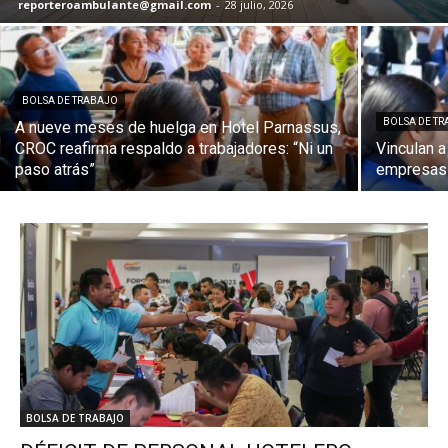
reporteroambulante@gmail.com
-
28 julio, 2026
BOLSA DE TRABAJO
BOLSA DE T
A nueve meses de huelga en Hotel Parnassus,
CROC reafirma respaldo a trabajadores: “Ni un
Vinculan 
paso atrás”
empresas
BOLSA DE TRABAJO