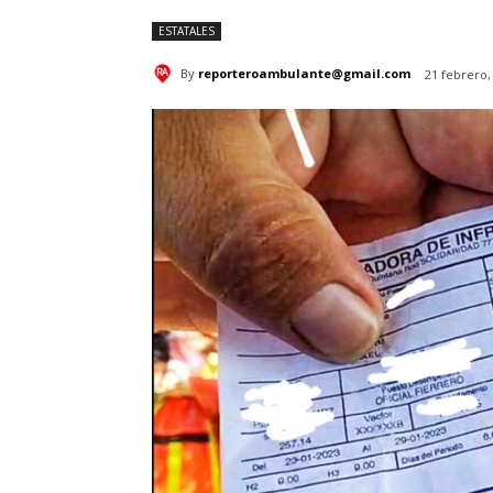
ESTATALES
By
reporteroambulante@gmail.com
21 febrero,