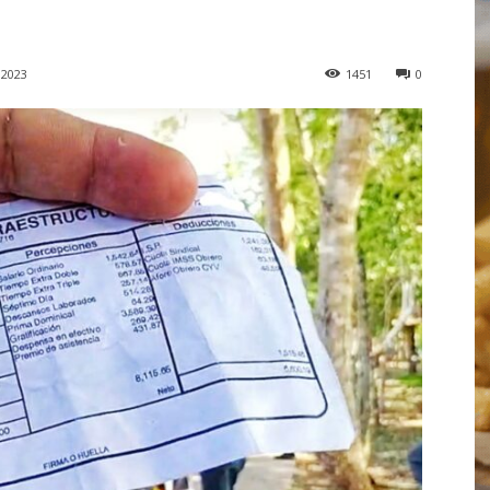
 2023
1451
0