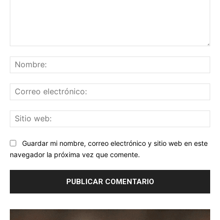
Comentario:
No
Co
ele
Sit
we
Guardar mi nombre, correo electrónico y sitio web en este
navegador la próxima vez que comente.