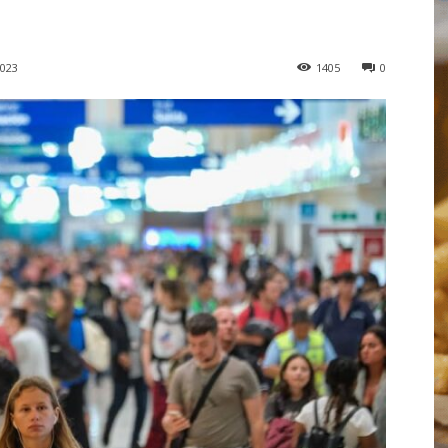
2023
1405
0