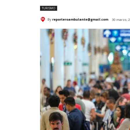
TURISMO
By
reporteroambulante@gmail.com
30 marzo, 