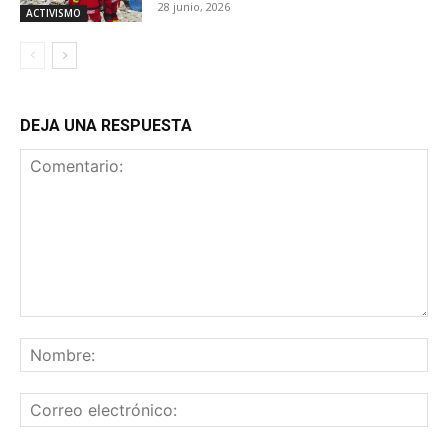
28 junio, 2026
ACTIVISMO
DEJA UNA RESPUESTA
Comentario:
No
Co
ele