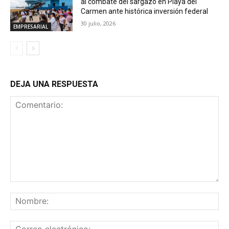
al combate del sargazo en Playa del
Carmen ante histórica inversión federal
30 julio, 2026
EMPRESARIAL
DEJA UNA RESPUESTA
Comentario:
No
Co