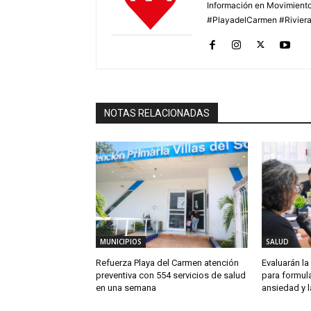
Información en Movimiento
#PlayadelCarmen #Rivier
NOTAS RELACIONADAS
MUNICIPIOS
SALUD
Refuerza Playa del Carmen atención
Evaluarán la
preventiva con 554 servicios de salud
para formula
en una semana
ansiedad y 