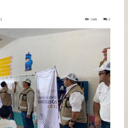
23
1449
0