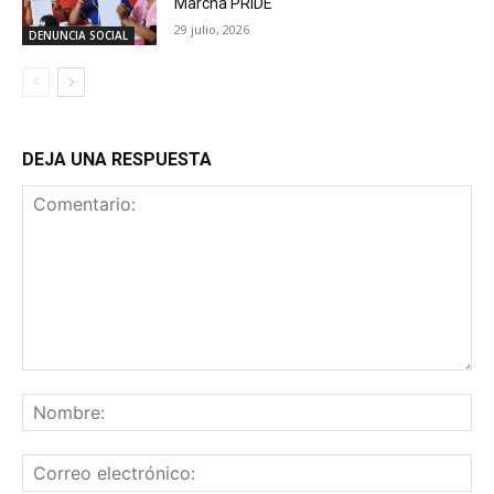
Marcha PRIDE
29 julio, 2026
DENUNCIA SOCIAL
DEJA UNA RESPUESTA
Comentario:
No
Co
ele