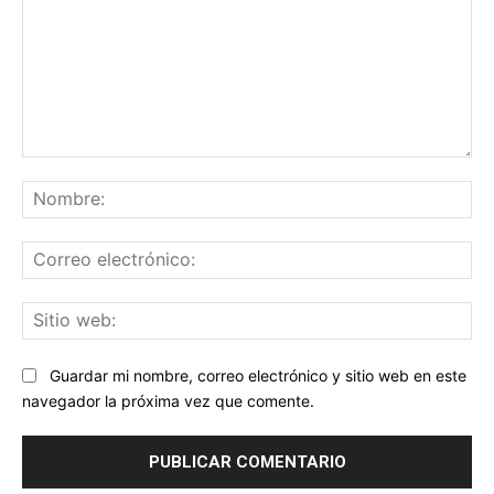
Comentario:
No
Co
ele
Sit
we
Guardar mi nombre, correo electrónico y sitio web en este
navegador la próxima vez que comente.