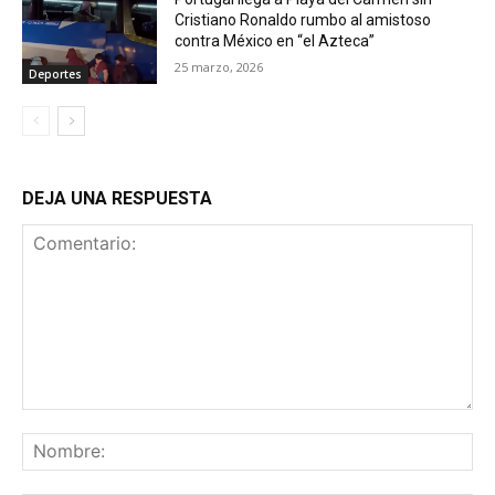
Cristiano Ronaldo rumbo al amistoso
contra México en “el Azteca”
25 marzo, 2026
Deportes
DEJA UNA RESPUESTA
Comentario:
No