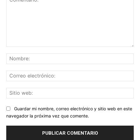
Comentario:
No
Co
ele
Sit
we
Guardar mi nombre, correo electrónico y sitio web en este
navegador la próxima vez que comente.