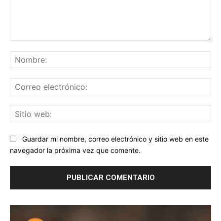
Comentario:
No
Co
ele
Sit
we
Guardar mi nombre, correo electrónico y sitio web en este
navegador la próxima vez que comente.