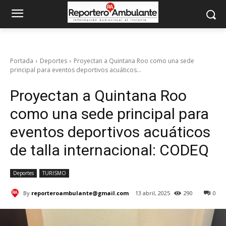
Portada
Deportes
Proyectan a Quintana Roo como una sede
principal para eventos deportivos acuáticos...
Proyectan a Quintana Roo
como una sede principal para
eventos deportivos acuáticos
de talla internacional: CODEQ
Deportes
TURISMO
By
reporteroambulante@gmail.com
13 abril, 2025
290
0