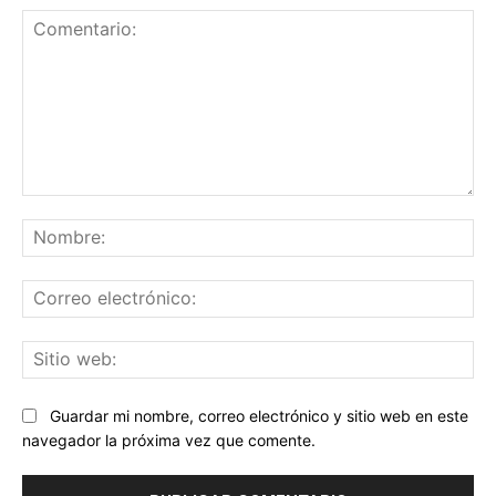
Comentario:
No
Co
ele
Sit
we
Guardar mi nombre, correo electrónico y sitio web en este
navegador la próxima vez que comente.