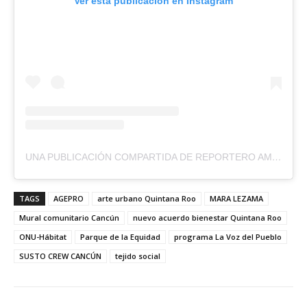
Ver esta publicación en Instagram
UNA PUBLICACIÓN COMPARTIDA DE REPORTERO AMBULANTE (@REPORTEROAMBULANTE)
TAGS
AGEPRO
arte urbano Quintana Roo
MARA LEZAMA
Mural comunitario Cancún
nuevo acuerdo bienestar Quintana Roo
ONU-Hábitat
Parque de la Equidad
programa La Voz del Pueblo
SUSTO CREW CANCÚN
tejido social