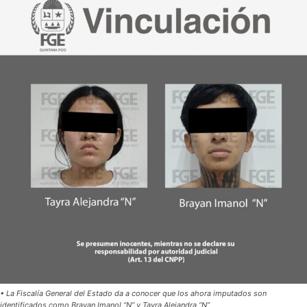
• La Fiscalía General del Estado da a conocer que los ahora imputados son
identificados como Brayan Imanol “N” y Tayra Alejandra “N”