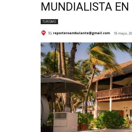
MUNDIALISTA EN
TURISMO
By
reporteroambulante@gmail.com
18 mayo, 2