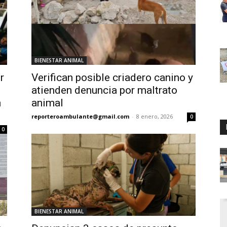
BIENESTAR ANIMAL
r
Verifican posible criadero canino y
atienden denuncia por maltrato
n
animal
reporteroambulante@gmail.com
-
8 enero, 2026
0
0
BIENESTAR ANIMAL