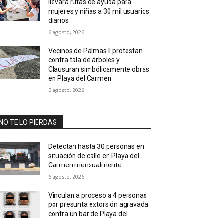
llevará rutas de ayuda para
mujeres y niñas a 30 mil usuarios
diarios
6 agosto, 2026
Vecinos de Palmas II protestan
contra tala de árboles y
Clausuran simbólicamente obras
en Playa del Carmen
5 agosto, 2026
NO TE LO PIERDAS
Detectan hasta 30 personas en
situación de calle en Playa del
Carmen mensualmente
6 agosto, 2026
Vinculan a proceso a 4 personas
por presunta extorsión agravada
contra un bar de Playa del