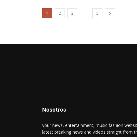
...
1
2
3
5
Nosotros
your news, entertainment, music fashion websit
latest breaking news and videos straight from t