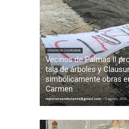
DENUNCIA CIUDADANA
Vecinos de Palmas II pr
tala de árboles y Clausu
simbólicamente obras en
Carmen
reporteroambulante@gmail.com
-
5 agosto, 2026