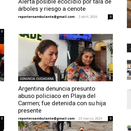
Alerta posible ecocidio por tala de
árboles y riesgo a cenote
reporteroambulante@gmail.com
-
3 abril, 2026
0
0
DENUNCIA CIUDADANA
Argentina denuncia presunto
abuso policiaco en Playa del
Carmen; fue detenida con su hija
presente
reporteroambulante@gmail.com
-
23 marzo, 2026
0
0