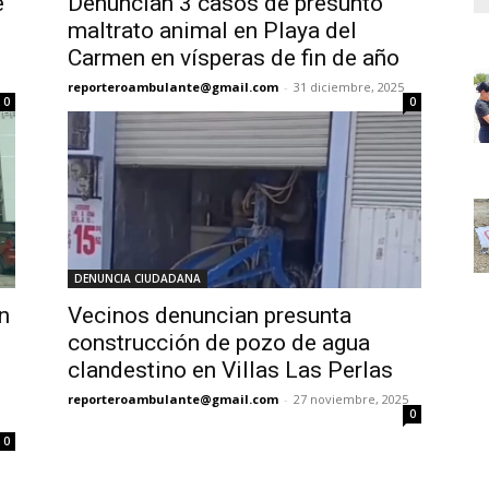
e
Denuncian 3 casos de presunto
maltrato animal en Playa del
Carmen en vísperas de fin de año
reporteroambulante@gmail.com
-
31 diciembre, 2025
0
0
DENUNCIA CIUDADANA
en
Vecinos denuncian presunta
construcción de pozo de agua
clandestino en Villas Las Perlas
reporteroambulante@gmail.com
-
27 noviembre, 2025
0
0