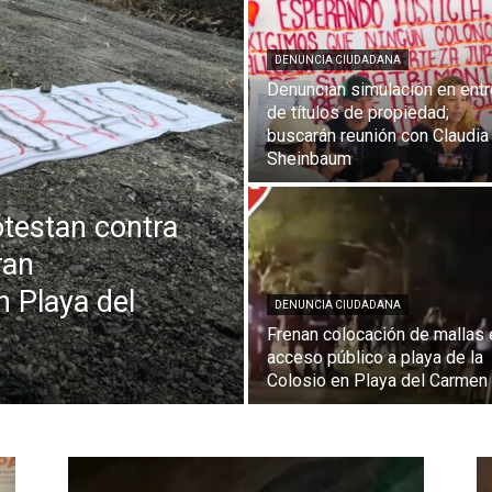
DENUNCIA CIUDADANA
Denuncian simulación en ent
de títulos de propiedad;
buscarán reunión con Claudia
Sheinbaum
otestan contra
ran
 Playa del
DENUNCIA CIUDADANA
Frenan colocación de mallas 
acceso público a playa de la
Colosio en Playa del Carmen