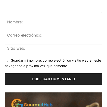
Comentario:
No
Co
ele
Sit
we
Guardar mi nombre, correo electrónico y sitio web en este
navegador la próxima vez que comente.