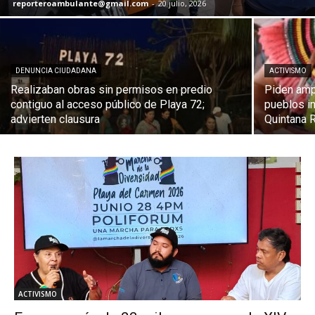
reporteroambulante@gmail.com
-
20 julio, 2026
DENUNCIA CIUDADANA
ACTIVISMO
Realizaban obras sin permisos en predio
Piden amp
contiguo al acceso público de Playa 72;
pueblos i
advierten clausura
Quintana 
ACTIVISMO