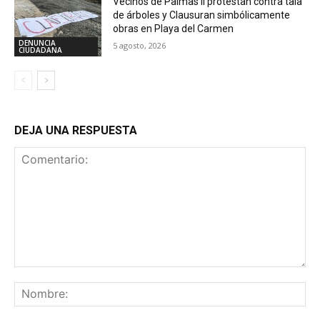
Vecinos de Palmas II protestan contra tala
de árboles y Clausuran simbólicamente
obras en Playa del Carmen
DENUNCIA
5 agosto, 2026
CIUDADANA
DEJA UNA RESPUESTA
Comentario:
No