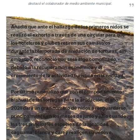
destacó el colaborador de medio ambiente municipal.
Añadió que ante el hallazgo de los primeros nidos se
realizó el exhorto a través de una circular para que
los hoteleros y clubes retiren sus camastros
durante la temporada de anidación de torturas, sin
embargo, reconoció que será algo complicado,
debido a la recuperación económica y el
crecimiento de la actividad turística en la entidad.
Por último puntualizó que con el comportamiento
bianual de las tortugas para la anidación, el año
2021 dará un gran número de nidos a resguardarse,
principalmente en los meses de junio y julio cuando
las tres principales especies de la localidad
caguama, blanca y carey realicen su desove.