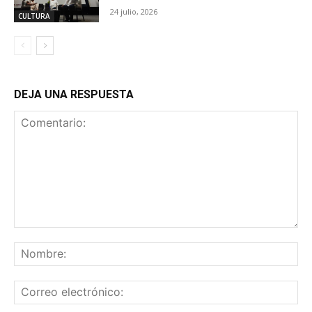
24 julio, 2026
CULTURA
DEJA UNA RESPUESTA
Comentario:
No
Co
ele