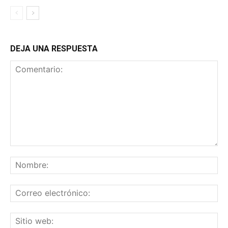
DEJA UNA RESPUESTA
Comentario:
No
Co
ele
Sit