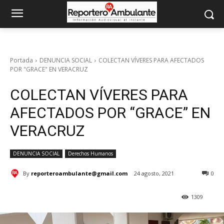
Portada
DENUNCIA SOCIAL
COLECTAN VÍVERES PARA AFECTADOS
POR "GRACE" EN VERACRUZ
COLECTAN VÍVERES PARA
AFECTADOS POR “GRACE” EN
VERACRUZ
DENUNCIA SOCIAL
Derechos Humanos
By
reporteroambulante@gmail.com
24 agosto, 2021
0
1309